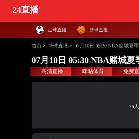
24直播
足球直播
篮球直播
首页
>
篮球直播
>
07月10日 05:30 NBA赌城夏
07月10日 05:30 NBA赌城
高清直播
咪咕体育
免费
76人