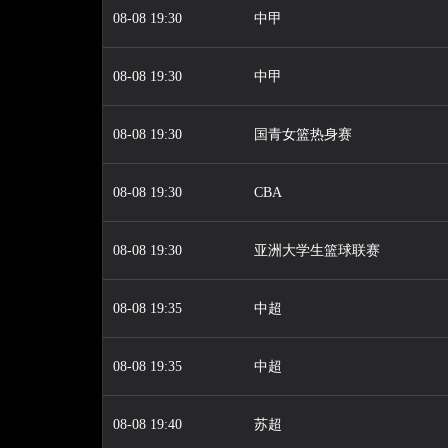
08-08 19:30
中甲
08-08 19:30
中甲
08-08 19:30
国青女篮热身赛
08-08 19:30
CBA
08-08 19:30
亚洲大学生篮球联赛
08-08 19:35
中超
08-08 19:35
中超
08-08 19:40
苏超