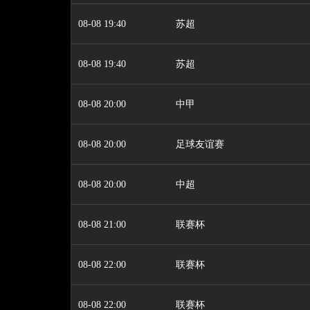
08-08 19:40
苏超
08-08 19:40
苏超
08-08 20:00
中甲
08-08 20:00
足球友谊赛
08-08 20:00
中超
08-08 21:00
联赛杯
08-08 22:00
联赛杯
08-08 22:00
联赛杯