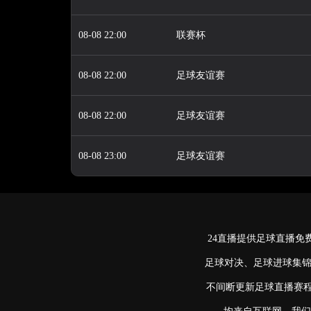
08-08 22:00
联赛杯
08-08 22:00
足球友谊赛
08-08 22:00
足球友谊赛
08-08 23:00
足球友谊赛
24直播提供足球直播
足球对决、足球进球集锦
不间断更新足球直播赛程