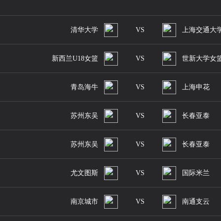
清华大学
VS
上海交通大
新西兰U18女篮
VS
世新大学女
青岛海牛
VS
上海申花
苏州东吴
VS
长春亚泰
苏州东吴
VS
长春亚泰
尤文图斯
VS
国际米兰
南京城市
VS
南通支云