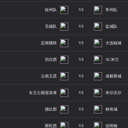
徐州队
VS
常州队
无锡队
VS
盐城队
定南赣联
VS
大连鲲城
切尔西
VS
AC米兰
云南玉昆
VS
成都蓉城
女王公园巡游者
VS
米尔沃尔
德比郡
VS
林肯城
斯旺西
VS
伯明翰