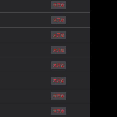
未开始
未开始
未开始
未开始
未开始
未开始
未开始
未开始