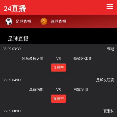
24直播
足球直播
篮球直播
足球直播
08-09 03:30
葡超
阿马多拉之星
VS
葡萄牙体育
直播中
08-09 04:00
足球友谊赛
乌迪内斯
VS
巴塞罗那
直播中
08-09 08:00
联盟杯