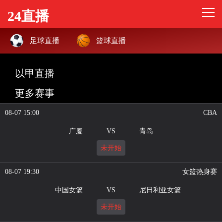
24直播
足球直播
篮球直播
以甲直播
更多赛事
08-07 15:00
CBA
广厦
VS
青岛
未开始
08-07 19:30
女篮热身赛
中国女篮
VS
尼日利亚女篮
未开始