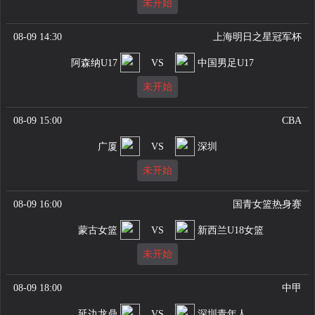
未开始
08-09 14:30
上海明日之星冠军杯
阿森纳U17
VS
中国男足U17
未开始
08-09 15:00
CBA
广厦
VS
深圳
未开始
08-09 16:00
国青女篮热身赛
蒙古女篮
VS
新西兰U18女篮
未开始
08-09 18:00
中甲
延边龙鼎
VS
深圳青年人