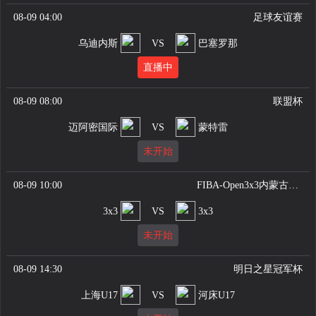
08-09 04:00
足球友谊赛
乌迪内斯
VS
巴塞罗那
直播中
08-09 08:00
联盟杯
迈阿密国际
VS
蒙特雷
未开始
08-09 10:00
FIBA-Open3x3内蒙古站day2
3x3
VS
3x3
未开始
08-09 14:30
明日之星冠军杯
上海U17
VS
河床U17