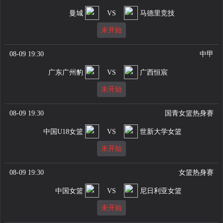
曼城
VS
马德里竞技
未开始
08-09 19:30
中甲
广东广州豹
VS
广西恒宸
未开始
08-09 19:30
国青女篮热身赛
中国U18女篮
VS
世新大学女篮
未开始
08-09 19:30
女篮热身赛
中国女篮
VS
尼日利亚女篮
未开始