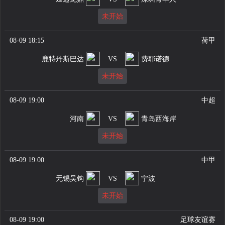
未开始
08-09 18:15
荷甲
鹿特丹斯巴达
VS
费耶诺德
未开始
08-09 19:00
中超
河南
VS
青岛西海岸
未开始
08-09 19:00
中甲
无锡吴钩
VS
宁波
未开始
08-09 19:00
足球友谊赛