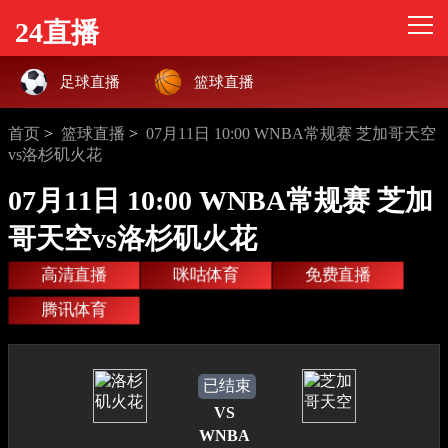
24直播
足球直播
篮球直播
首页
>
篮球直播
>
07月11日 10:00 WNBA常规赛 芝加哥天空
vs洛杉矶火花
07月11日 10:00 WNBA常规赛 芝加
哥天空vs洛杉矶火花
高清直播
咪咕体育
免费直播
腾讯体育
已结束
VS
WNBA