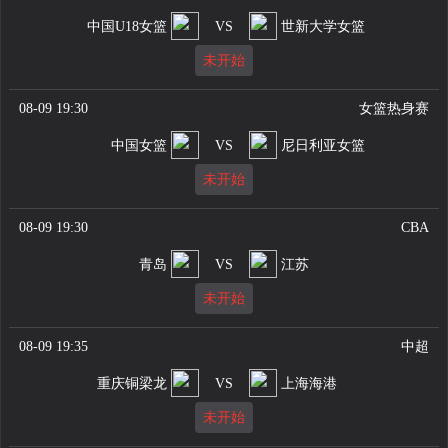
中国U18女篮
VS
世新大学女篮
未开始
08-09 19:30
女篮热身赛
中国女篮
VS
尼日利亚女篮
未开始
08-09 19:30
CBA
青岛
VS
江苏
未开始
08-09 19:35
中超
重庆铜梁龙
VS
上海海港
未开始