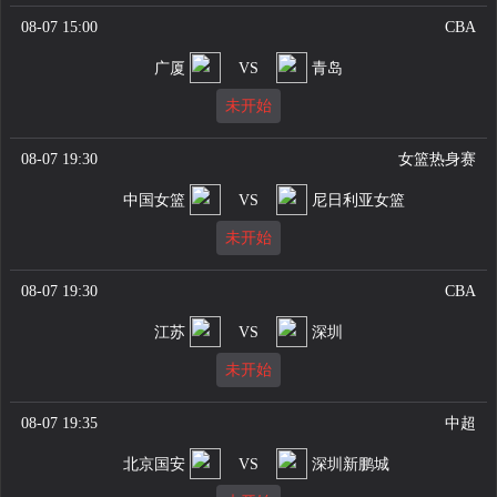
08-07 15:00
CBA
广厦
VS
青岛
未开始
08-07 19:30
女篮热身赛
中国女篮
VS
尼日利亚女篮
未开始
08-07 19:30
CBA
江苏
VS
深圳
未开始
08-07 19:35
中超
北京国安
VS
深圳新鹏城