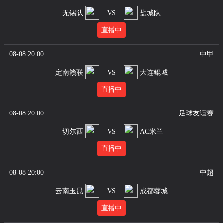
无锡队
VS
盐城队
直播中
08-08 20:00
中甲
定南赣联
VS
大连鲲城
直播中
08-08 20:00
足球友谊赛
切尔西
VS
AC米兰
直播中
08-08 20:00
中超
云南玉昆
VS
成都蓉城
直播中