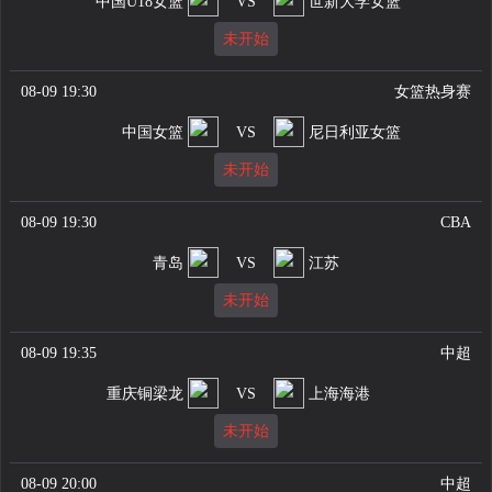
中国U18女篮
VS
世新大学女篮
未开始
08-09 19:30
女篮热身赛
中国女篮
VS
尼日利亚女篮
未开始
08-09 19:30
CBA
青岛
VS
江苏
未开始
08-09 19:35
中超
重庆铜梁龙
VS
上海海港
未开始
08-09 20:00
中超