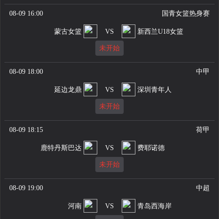
08-09 16:00
国青女篮热身赛
蒙古女篮
VS
新西兰U18女篮
未开始
08-09 18:00
中甲
延边龙鼎
VS
深圳青年人
未开始
08-09 18:15
荷甲
鹿特丹斯巴达
VS
费耶诺德
未开始
08-09 19:00
中超
河南
VS
青岛西海岸