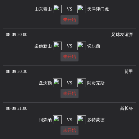
山东泰山
VS
天津津门虎
未开始
08-09 20:00
足球友谊赛
柔佛新山
VS
切尔西
未开始
08-09 20:30
荷甲
兹沃勒
VS
阿贾克斯
未开始
08-09 21:00
酋长杯
阿森纳
VS
多特蒙德
未开始